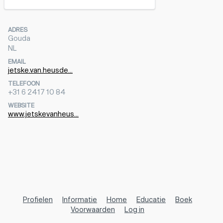
ADRES
Gouda
NL
EMAIL
jetske.van.heusde...
TELEFOON
+31 6 2417 10 84
WEBSITE
www.jetskevanheus...
Profielen
Informatie
Home
Educatie
Boek
Voorwaarden
Log in