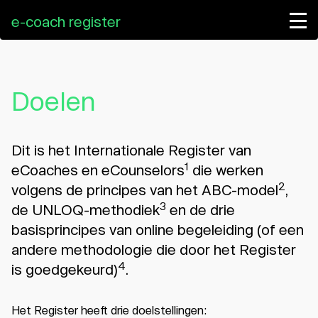
e-coach register
Profielen
Informatie
Doelen
Home
Educatie
Dit is het Internationale Register van
Boek
1
eCoaches en eCounselors
die werken
Voorwaarden
2
volgens de principes van het ABC-model
,
NL
EN
Log in
3
de UNLOQ-methodiek
en de drie
basisprincipes van online begeleiding (of een
andere methodologie die door het Register
4
is goedgekeurd)
.
Het Register heeft drie doelstellingen: